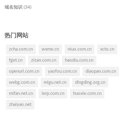
域名知识 (34)
热门网站
zcha.com.cn
wxme.cn
niuo.com.cn
xcto.cn
fget.cn
zizan.com.cn
haodiu.com.cn
openurl.com.cn
yaofou.com.cn
diaopan.com.cn
webg.com.cn
migu.net.cn
dingding.org.cn
mifan.net.cn
ierp.com.cn
huoxie.com.cn
zhaiyao.net