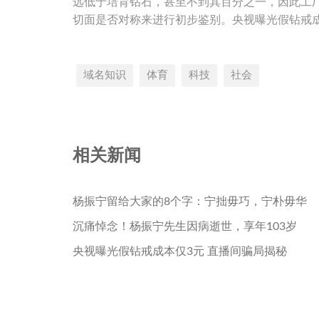
远低于培育钻石，甚至不到其百分之一，因此工
切面是否对称来进行初步鉴别。央视曝光假钻戒成
域名知识
体育
科技
社会
相关新闻
杨振宁留给大家的8个字：宁拙毋巧，宁朴毋华
沉痛悼念！杨振宁先生因病逝世，享年103岁
央视曝光假钻戒成本仅3元 直播间骗局揭秘