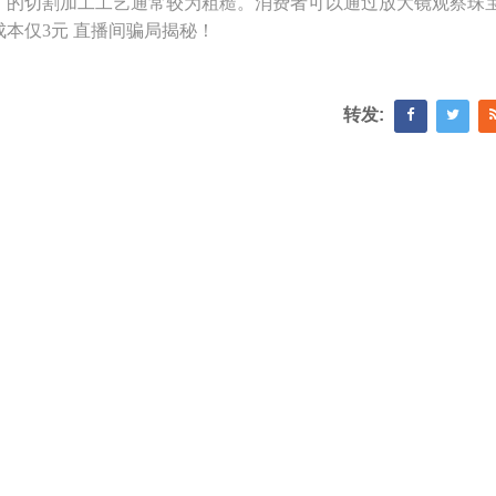
厂的切割加工工艺通常较为粗糙。消费者可以通过放大镜观察珠
本仅3元 直播间骗局揭秘！
转发: