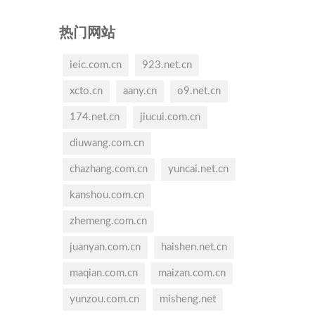
热门网站
ieic.com.cn
923.net.cn
xcto.cn
aany.cn
o9.net.cn
174.net.cn
jiucui.com.cn
diuwang.com.cn
chazhang.com.cn
yuncai.net.cn
kanshou.com.cn
zhemeng.com.cn
juanyan.com.cn
haishen.net.cn
maqian.com.cn
maizan.com.cn
yunzou.com.cn
misheng.net