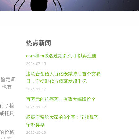
热点新闻
com和cn域名过期多久可 以再注册
2026-07-15
遭联合创始人百亿级减持后首个交易
种鉴定证
日，宁德时代市值蒸发超千亿
，也有
2025-11-17
百万元的抗癌药，有望大幅降价？
行了检
2025-11-17
戒托只
杨振宁留给大家的8个字：宁拙毋巧，
宁朴毋华
的价格
2025-10-18