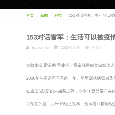
首页
新闻
科技
153对话雷军：生活可以
153对话雷军：生活可以被疫
ecto.com.cn
2020-02-08
84950
转载来源:雷帝网 雷建平。雷帝触网由资深媒体
2020年注定是不平凡的一年。新型冠状病毒感
在全国“战役”如火如荼之际，小米10新品发布会
可预期的是，小米10线上发布，预示着非接触经