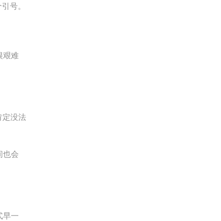
个引号。
很艰难
肯定没法
间也会
式早一