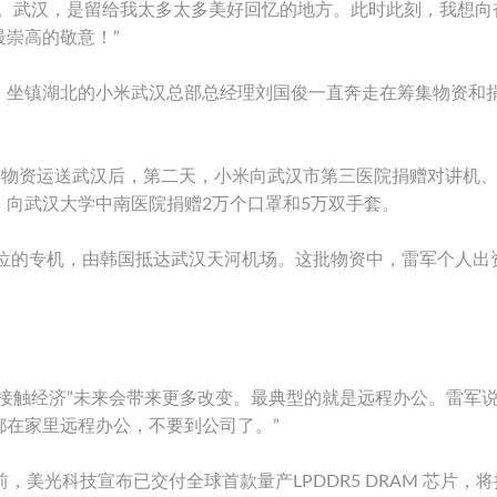
乡。武汉，是留给我太多太多美好回忆的地方。此时此刻，我想向
崇高的敬意！”
。坐镇湖北的小米武汉总部总经理刘国俊一直奔走在筹集物资和
急物资运送武汉后，第二天，小米向武汉市第三医院捐赠对讲机
向武汉大学中南医院捐赠2万个口罩和5万双手套。
吨位的专机，由韩国抵达武汉天河机场。这批物资中，雷军个人出
接触经济”未来会带来更多改变。最典型的就是远程办公。雷军说
都在家里远程办公，不要到公司了。”
，美光科技宣布已交付全球首款量产LPDDR5 DRAM 芯片，