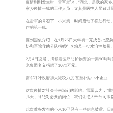
疫情刚刚发生时，雷军就说，“湖北，是我的家
家乡疫情一线的工作人员，尤其是医护人员致以最
在雷军的号召下，小米第一时间启动了捐助行动
作的第一线。
据刘国俊介绍，在1月25日大年初一完成首批应
协和医院救助分队捐赠行李箱及一批水溶性胶带、
2月4日凌晨，满载着医疗防护物资的一架90吨
米集团名义捐赠了1070万元。
雷军呼吁政府加大减税力度 甚至补贴中小企业
这次疫情对社会带来深刻的影响。雷军认为，“非
几天，除绝对必要的岗位，我们让绝大部分同事
此次准备发布的小米10已经有一些信息披露。日前