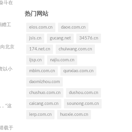
奋斗在
热门网站
捐赠工
eios.com.cn
daoe.com.cn
jsis.cn
gucang.net
34576.cn
、向北京
174.net.cn
chuiwang.com.cn
ijsp.cn
najiu.com.cn
资以小
mbim.com.cn
qunxiao.com.cn
daomizhou.com
chushuo.com.cn
dushou.com.cn
caicang.com.cn
sounong.com.cn
，“这
ierp.com.cn
huoxie.com.cn
将搭载于