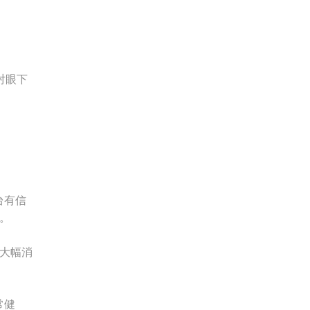
对眼下
台有信
。
，大幅消
常健