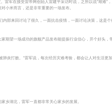
定。雷军在接受雷帝网创始人雷建平采访时说，之所以说“艰难”
但对小米而言，还是非常重要的一场发布。
我们内部来回讨论了很久，一面抗击疫情，一面讨论决策，这是个
大家期望一场成功的旗舰产品发布能提振行业信心，开个好头，
被肺炎打败。”雷军说，每次经历灾难考验，都会让人对生活更
的家乡湖北，雷军一直都非常关心家乡的发展。