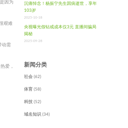
，是因为
沉痛悼念！杨振宁先生因病逝世，享年
103岁
2025-10-18
很艰难
央视曝光假钻戒成本仅3元 直播间骗局
揭秘
2025-09-28
带动需
新闻分类
加热爱，
社会 (62)
体育 (58)
科技 (52)
域名知识 (34)