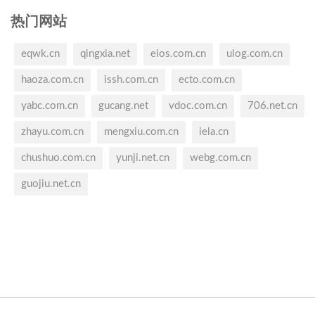
热门网站
eqwk.cn
qingxia.net
eios.com.cn
ulog.com.cn
haoza.com.cn
issh.com.cn
ecto.com.cn
yabc.com.cn
gucang.net
vdoc.com.cn
706.net.cn
zhayu.com.cn
mengxiu.com.cn
iela.cn
chushuo.com.cn
yunji.net.cn
webg.com.cn
guojiu.net.cn