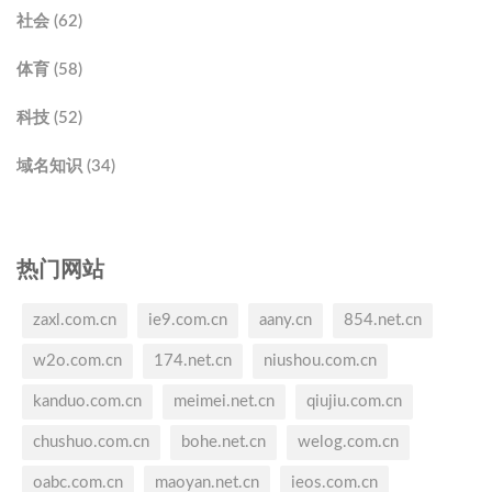
社会 (62)
体育 (58)
科技 (52)
域名知识 (34)
热门网站
zaxl.com.cn
ie9.com.cn
aany.cn
854.net.cn
w2o.com.cn
174.net.cn
niushou.com.cn
kanduo.com.cn
meimei.net.cn
qiujiu.com.cn
chushuo.com.cn
bohe.net.cn
welog.com.cn
oabc.com.cn
maoyan.net.cn
ieos.com.cn