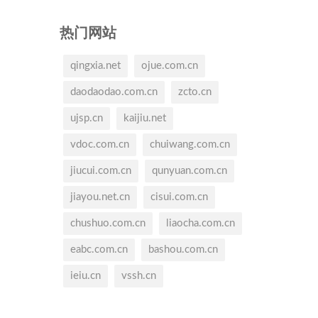
热门网站
qingxia.net
ojue.com.cn
daodaodao.com.cn
zcto.cn
ujsp.cn
kaijiu.net
vdoc.com.cn
chuiwang.com.cn
jiucui.com.cn
qunyuan.com.cn
jiayou.net.cn
cisui.com.cn
chushuo.com.cn
liaocha.com.cn
eabc.com.cn
bashou.com.cn
ieiu.cn
vssh.cn